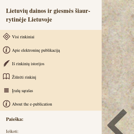
Lietuvių dainos ir giesmės šiaur-
rytinėje Lietuvoje
Visi rinkiniai
Apie elektroninę publikaciją
Iš rinkinių istorijos
Žiūrėti rinkinį
Įrašų sąrašas
About the e-publication
Paieška:
Ieškoti: