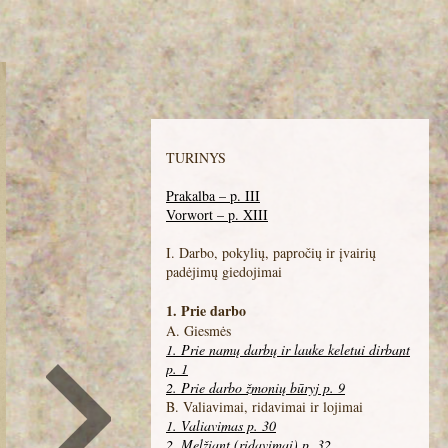
TURINYS
Prakalba – p. III
Vorwort – p. XIII
I. Darbo, pokylių, papročių ir įvairių
padėjimų giedojimai
1. Prie darbo
A. Giesmės
1. Prie namų darbų ir lauke keletui dirbant
p. 1
2. Prie darbo žmonių būryj p. 9
B. Valiavimai, ridavimai ir lojimai
1. Valiavimas p. 30
2. Melžiant (ridavimai) p. 32