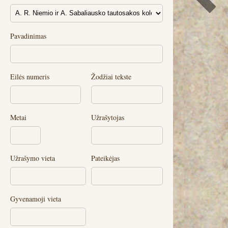
Pavadinimas
Eilės numeris
Žodžiai tekste
Metai
Užrašytojas
Užrašymo vieta
Pateikėjas
Gyvenamoji vieta