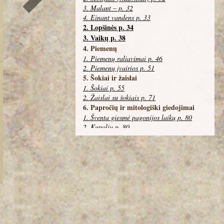
3. Malant – p. 32
4. Einant vandens p. 33
2. Lopšinės p. 34
3. Vaikų p. 38
4. Piemenų
1. Piemenų raliavimai p. 46
2. Piemenų įvairios p. 51
5. Šokiai ir žaislai
1. Šokiai p. 55
2. Žaislai su šokiais p. 71
6. Papročių ir mitologiški giedojimai
1. Šventa giesmė pagonijos laikų p. 80
2. Kupolių p. 80
3. Sūpuoklių p. 83
4. Užugavėnių – p. 84
5. Genant ryto p. 84
6. Per Sekmines p. 85
7. Pabaigtuvės p. 86
7. Prie gėrimo p. 87
8. Kariškos p. 93
9. Vestuvių giedojimai
1. Jaunojo pusėje p. 104