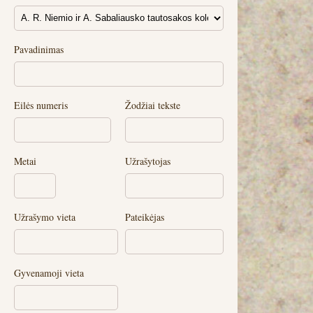
Pavadinimas
Eilės numeris
Žodžiai tekste
Metai
Užrašytojas
Užrašymo vieta
Pateikėjas
Gyvenamoji vieta