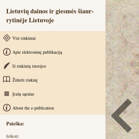
Lietuvių dainos ir giesmės šiaur-
rytinėje Lietuvoje
Visi rinkiniai
Apie elektroninę publikaciją
Iš rinkinių istorijos
Žiūrėti rinkinį
Įrašų sąrašas
About the e-publication
Paieška:
Ieškoti: