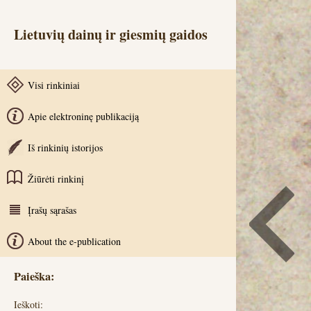
Lietuvių dainų ir giesmių gaidos
Visi rinkiniai
Apie elektroninę publikaciją
Iš rinkinių istorijos
Žiūrėti rinkinį
Įrašų sąrašas
About the e-publication
Paieška:
Ieškoti: