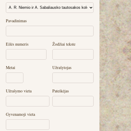
Pavadinimas
Eilės numeris
Žodžiai tekste
Metai
Užrašytojas
Užrašymo vieta
Pateikėjas
Gyvenamoji vieta