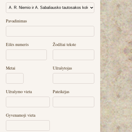
Pavadinimas
Eilės numeris
Žodžiai tekste
Metai
Užrašytojas
Užrašymo vieta
Pateikėjas
Gyvenamoji vieta