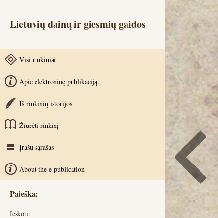
Lietuvių dainų ir giesmių gaidos
Visi rinkiniai
Apie elektroninę publikaciją
Iš rinkinių istorijos
Žiūrėti rinkinį
Įrašų sąrašas
About the e-publication
Paieška:
Ieškoti: