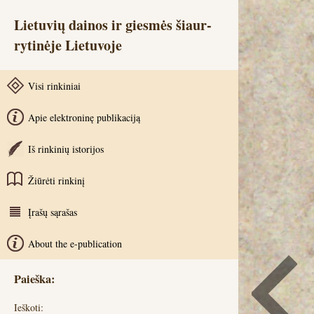
Lietuvių dainos ir giesmės šiaur-
rytinėje Lietuvoje
Visi rinkiniai
Apie elektroninę publikaciją
Iš rinkinių istorijos
Žiūrėti rinkinį
Įrašų sąrašas
About the e-publication
Paieška:
Ieškoti: