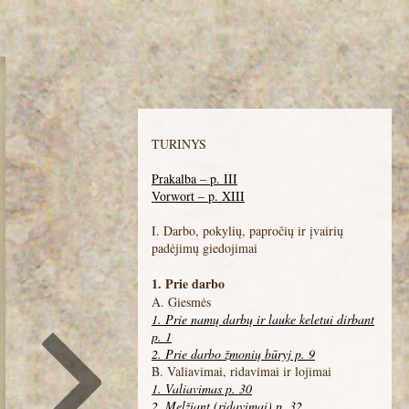
TURINYS
Prakalba – p. III
Vorwort – p. XIII
I. Darbo, pokylių, papročių ir įvairių
padėjimų giedojimai
1. Prie darbo
A. Giesmės
1. Prie namų darbų ir lauke keletui dirbant
p. 1
2. Prie darbo žmonių būryj p. 9
B. Valiavimai, ridavimai ir lojimai
1. Valiavimas p. 30
2. Melžiant (ridavimai) p. 32