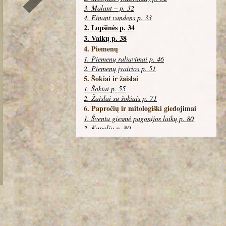
3. Malant – p. 32
4. Einant vandens p. 33
2. Lopšinės p. 34
3. Vaikų p. 38
4. Piemenų
1. Piemenų raliavimai p. 46
2. Piemenų įvairios p. 51
5. Šokiai ir žaislai
1. Šokiai p. 55
2. Žaislai su šokiais p. 71
6. Papročių ir mitologiški giedojimai
1. Šventa giesmė pagonijos laikų p. 80
2. Kupolių p. 80
3. Sūpuoklių p. 83
4. Užugavėnių – p. 84
5. Genant ryto p. 84
6. Per Sekmines p. 85
7. Pabaigtuvės p. 86
7. Prie gėrimo p. 87
8. Kariškos p. 93
9. Vestuvių giedojimai
1. Jaunojo pusėje p. 104