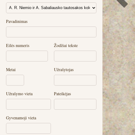
Pavadinimas
Eilės numeris
Žodžiai tekste
Metai
Užrašytojas
Užrašymo vieta
Pateikėjas
Gyvenamoji vieta