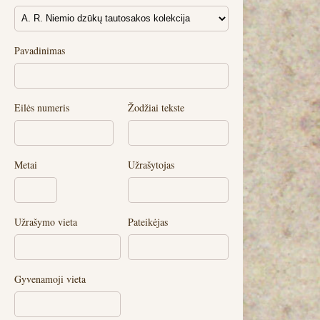
Pavadinimas
Eilės numeris
Žodžiai tekste
Metai
Užrašytojas
Užrašymo vieta
Pateikėjas
Gyvenamoji vieta