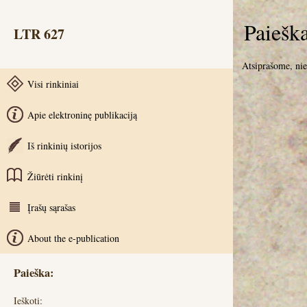
Paiešk
LTR 627
Atsiprašome, ni
Visi rinkiniai
Apie elektroninę publikaciją
Iš rinkinių istorijos
Žiūrėti rinkinį
Įrašų sąrašas
About the e-publication
Paieška:
Ieškoti: