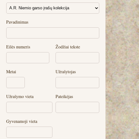
Pavadinimas
Eilės numeris
Žodžiai tekste
Metai
Užrašytojas
Užrašymo vieta
Pateikėjas
Gyvenamoji vieta