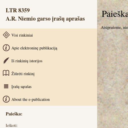
LTR 8359
Paiešk
A.R. Niemio garso įrašų aprašas
Atsiprašome, ni
Visi rinkiniai
Apie elektroninę publikaciją
Iš rinkinių istorijos
Žiūrėti rinkinį
Įrašų sąrašas
About the e-publication
Paieška:
Ieškoti: