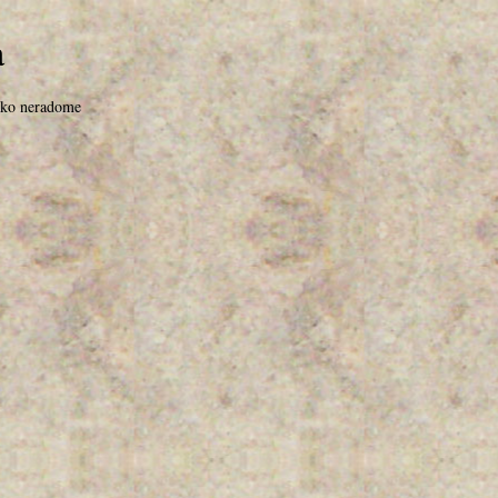
a
eko neradome