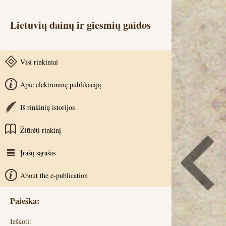
Lietuvių dainų ir giesmių gaidos
Visi rinkiniai
Apie elektroninę publikaciją
Iš rinkinių istorijos
Žiūrėti rinkinį
Įrašų sąrašas
About the e-publication
Paieška:
Ieškoti: