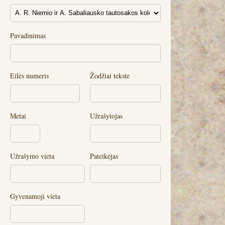
Pavadinimas
Eilės numeris
Žodžiai tekste
Metai
Užrašytojas
Užrašymo vieta
Pateikėjas
Gyvenamoji vieta