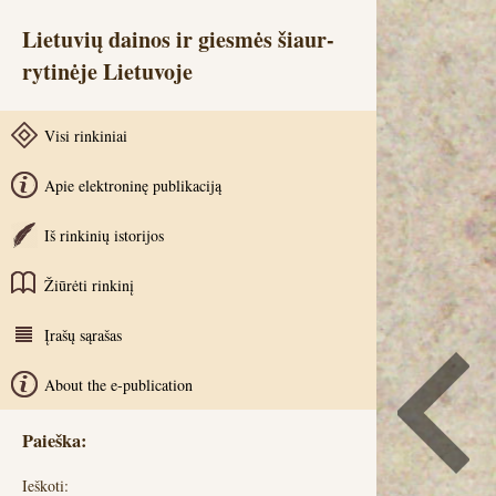
Lietuvių dainos ir giesmės šiaur-
rytinėje Lietuvoje
Visi rinkiniai
Apie elektroninę publikaciją
Iš rinkinių istorijos
Žiūrėti rinkinį
Įrašų sąrašas
About the e-publication
Paieška:
Ieškoti: