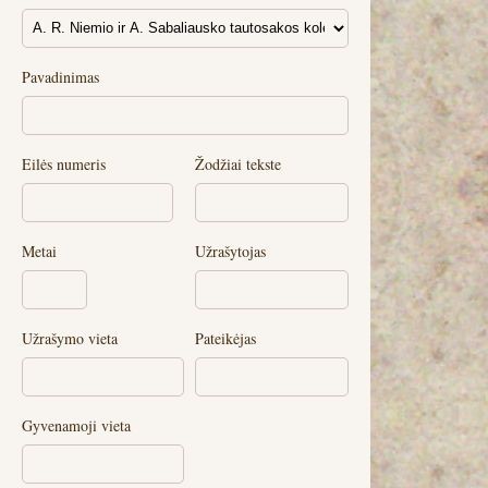
Pavadinimas
Eilės numeris
Žodžiai tekste
Metai
Užrašytojas
Užrašymo vieta
Pateikėjas
Gyvenamoji vieta