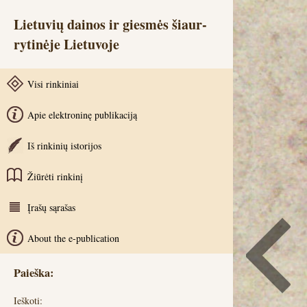
Lietuvių dainos ir giesmės šiaur-
rytinėje Lietuvoje
Visi rinkiniai
Apie elektroninę publikaciją
Iš rinkinių istorijos
Žiūrėti rinkinį
Įrašų sąrašas
About the e-publication
Paieška:
Ieškoti: